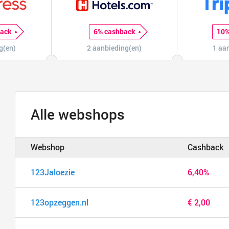
back
6% cashback
10%
g(en)
2 aanbieding(en)
1 aa
Alle webshops
Webshop
Cashback
123Jaloezie
6,40%
123opzeggen.nl
€ 2,00