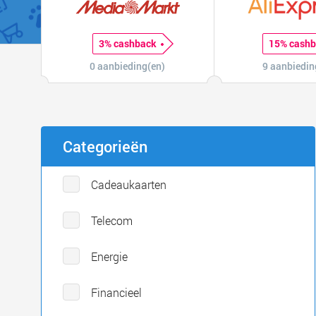
3% cashback
15% cash
0 aanbieding(en)
9 aanbiedin
Categorieën
Cadeaukaarten
Telecom
Energie
Financieel