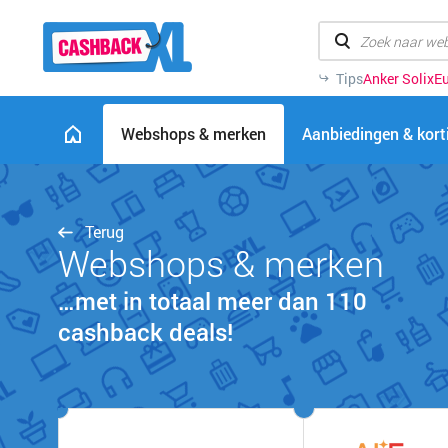
Tips
Anker Solix
Eu
Webshops & merken
Aanbiedingen & kor
Terug
Webshops & merken
…met in totaal meer dan 110
cashback deals!