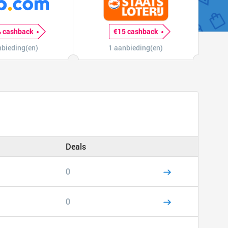
 cashback
€15 cashback
nbieding(en)
1 aanbieding(en)
Deals
0
0