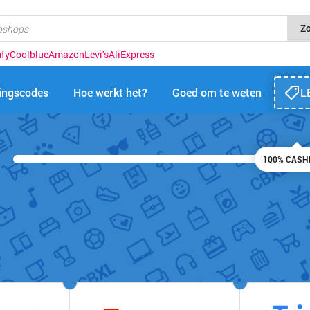
Z
fy
Coolblue
Amazon
Levi’s
AliExpress
tingscodes
Hoe werkt het?
Goed om te weten
L
100% CASH