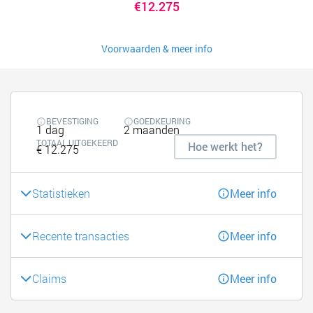
€12.275
Voorwaarden & meer info
BEVESTIGING
GOEDKEURING
1 dag
2 maanden
TOTAAL UITGEKEERD
Hoe werkt het?
€ 12.275
Statistieken
Meer info
Recente transacties
Meer info
Claims
Meer info