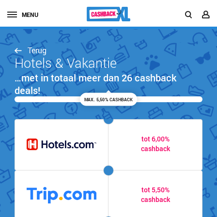
MENU
Terug
Hotels & Vakantie
…met in totaal meer dan 26 cashback
deals!
MAX. 5,50% CASHBACK
tot 6,00%
cashback
tot 5,50%
cashback