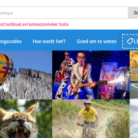
Z
ss
Coolblue
Levi’s
Amazon
Anker Solix
tingscodes
Hoe werkt het?
Goed om te weten
L