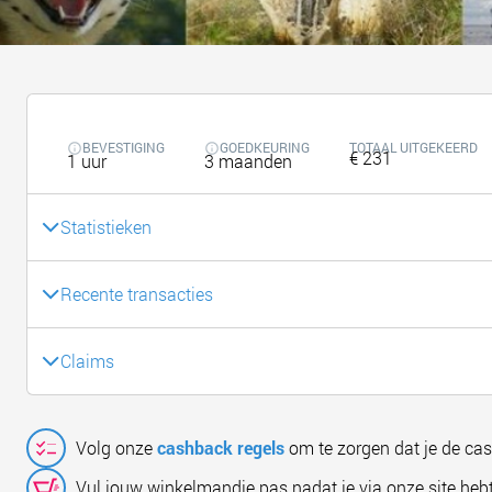
BEVESTIGING
GOEDKEURING
TOTAAL UITGEKEERD
€ 231
1 uur
3 maanden
Statistieken
Recente transacties
Claims
Volg onze
cashback regels
om te zorgen dat je de ca
Vul jouw winkelmandje pas nadat je via onze site hebt