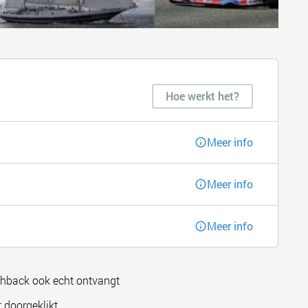
Hoe werkt het?
Meer info
Meer info
Meer info
shback ook echt ontvangt
 doorgeklikt