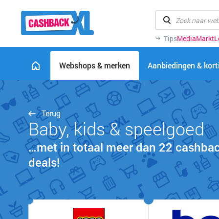
Tips
MediaMarkt
L
Webshops & merken
Aanbiedingen & kor
Terug
Baby, kids & speelgoed
…met in totaal meer dan 22 cashba
deals!