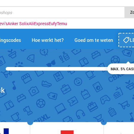
Z
evi’s
Anker Solix
AliExpress
Eufy
Temu
tingscodes
Hoe werkt het?
Goed om te weten
L
MAX. 5% CA
ck