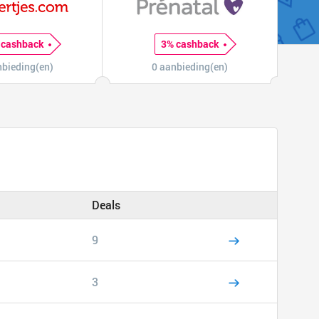
 cashback
3% cashback
nbieding(en)
0 aanbieding(en)
Deals
9
3