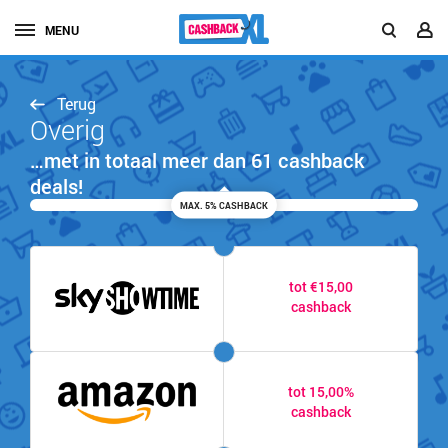
MENU
Terug
Overig
…met in totaal meer dan 61 cashback
deals!
MAX. 5% CASHBACK
tot €15,00
cashback
tot 15,00%
cashback