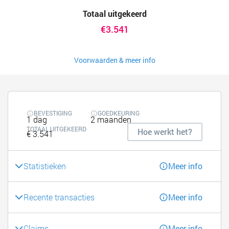
Totaal uitgekeerd
€3.541
Voorwaarden & meer info
BEVESTIGING
GOEDKEURING
1 dag
2 maanden
TOTAAL UITGEKEERD
Hoe werkt het?
€ 3.541
Statistieken
Meer info
Recente transacties
Meer info
Claims
Meer info