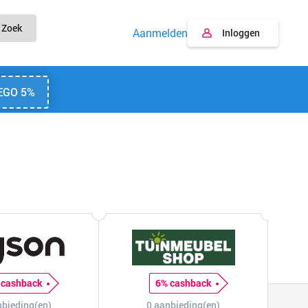
Zoek
Aanmelden
Inloggen
EGO 5%
 cashback
6% cashback
nbieding(en)
0 aanbieding(en)