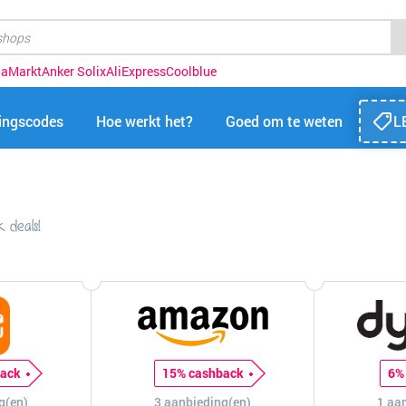
iaMarkt
Anker Solix
AliExpress
Coolblue
tingscodes
Hoe werkt het?
Goed om te weten
L
 deals!
back
15% cashback
6%
g(en)
3 aanbieding(en)
1 aa