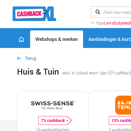
Tips
Levi’s
Eufy
Med
Webshops & merken
Aanbiedingen & kor
Terug
Huis & Tuin
..met in totaal meer dan 69 cashback
7% cashback
15% cash
10 aanbieding(en)
3 aanbiedin