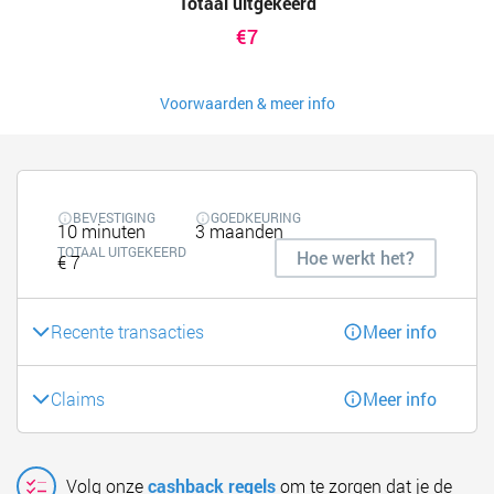
Totaal uitgekeerd
€7
Voorwaarden & meer info
BEVESTIGING
GOEDKEURING
10 minuten
3 maanden
TOTAAL UITGEKEERD
Hoe werkt het?
€ 7
Recente transacties
Meer info
Claims
Meer info
Volg onze
cashback regels
om te zorgen dat je de