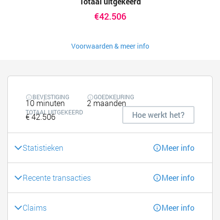
Totaal uitgekeerd
€42.506
Voorwaarden & meer info
BEVESTIGING
GOEDKEURING
10 minuten
2 maanden
TOTAAL UITGEKEERD
Hoe werkt het?
€ 42.506
Statistieken
Meer info
Recente transacties
Meer info
Claims
Meer info