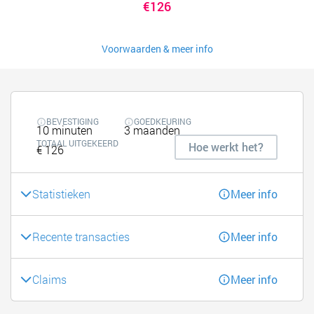
€126
Voorwaarden & meer info
BEVESTIGING
GOEDKEURING
10 minuten
3 maanden
TOTAAL UITGEKEERD
Hoe werkt het?
€ 126
Statistieken
Meer info
Recente transacties
Meer info
Claims
Meer info