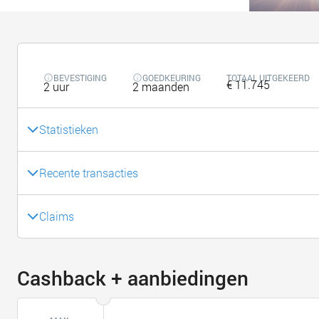
BEVESTIGING
GOEDKEURING
TOTAAL UITGEKEERD
€ 11.745
2 uur
2 maanden
Statistieken
Recente transacties
Claims
Cashback + aanbiedingen