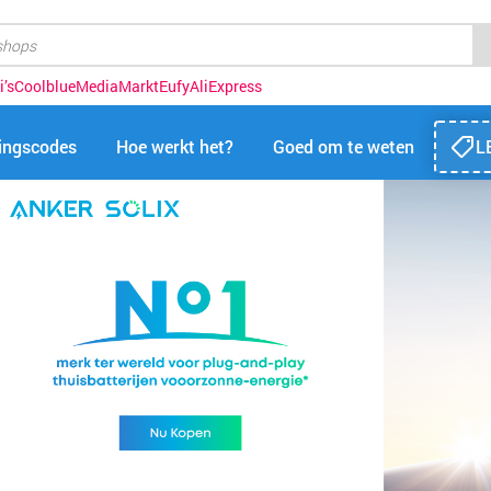
i’s
Coolblue
MediaMarkt
Eufy
AliExpress
tingscodes
Hoe werkt het?
Goed om te weten
L