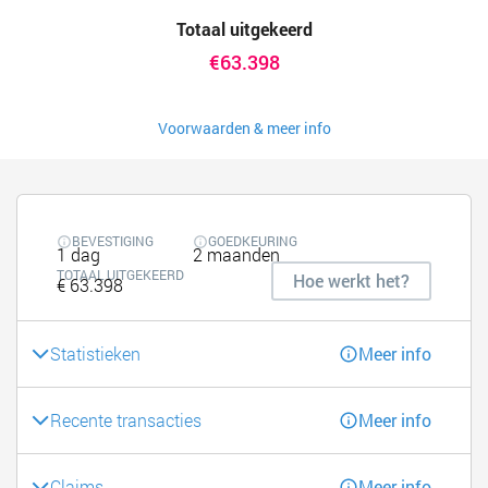
Totaal uitgekeerd
€63.398
Voorwaarden & meer info
BEVESTIGING
GOEDKEURING
1 dag
2 maanden
TOTAAL UITGEKEERD
Hoe werkt het?
€ 63.398
Statistieken
Meer info
Recente transacties
Meer info
Claims
Meer info