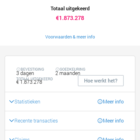
Totaal uitgekeerd
€1.873.278
Voorwaarden & meer info
BEVESTIGING
GOEDKEURING
3 dagen
2 maanden
TOTAAL UITGEKEERD
Hoe werkt het?
€ 1.873.278
Statistieken
Meer info
Recente transacties
Meer info
Claims
Meer info