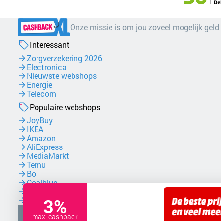
Onze missie is om jou zoveel mogelijk geld
Interessant
Zorgverzekering 2026
Electronica
Nieuwste webshops
Energie
Telecom
Populaire webshops
JoyBuy
IKEA
Amazon
AliExpress
MediaMarkt
Temu
Bol
Coolblue
NordVPN
3%
Zalando
Facebook
max. cashback