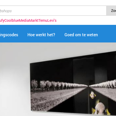
Zo
ufy
Coolblue
MediaMarkt
Temu
Levi’s
tingscodes
Hoe werkt het?
Goed om te weten