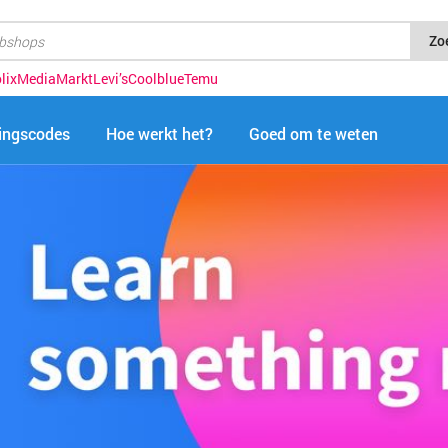
Zo
lix
MediaMarkt
Levi’s
Coolblue
Temu
tingscodes
Hoe werkt het?
Goed om te weten