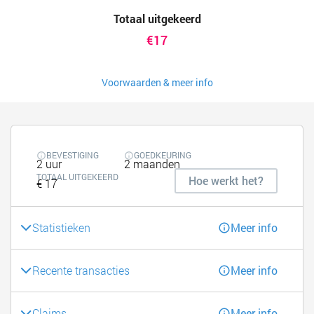
Totaal uitgekeerd
€17
Voorwaarden & meer info
BEVESTIGING
GOEDKEURING
2 uur
2 maanden
TOTAAL UITGEKEERD
Hoe werkt het?
€ 17
Statistieken
Meer info
Recente transacties
Meer info
Claims
Meer info