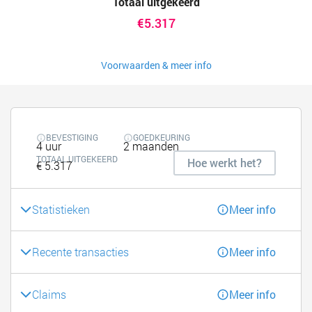
Totaal uitgekeerd
€5.317
Voorwaarden & meer info
BEVESTIGING
GOEDKEURING
4 uur
2 maanden
TOTAAL UITGEKEERD
Hoe werkt het?
€ 5.317
Statistieken
Meer info
Recente transacties
Meer info
Claims
Meer info