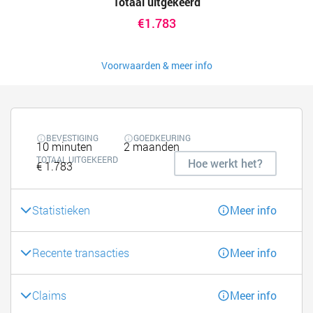
Totaal uitgekeerd
€1.783
Voorwaarden & meer info
BEVESTIGING
GOEDKEURING
10 minuten
2 maanden
TOTAAL UITGEKEERD
Hoe werkt het?
€ 1.783
Statistieken
Meer info
Recente transacties
Meer info
Claims
Meer info