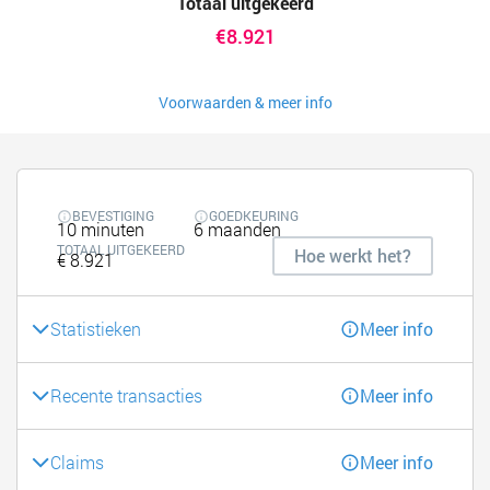
Totaal uitgekeerd
€8.921
Voorwaarden & meer info
BEVESTIGING
GOEDKEURING
10 minuten
6 maanden
TOTAAL UITGEKEERD
Hoe werkt het?
€ 8.921
Statistieken
Meer info
Recente transacties
Meer info
Claims
Meer info