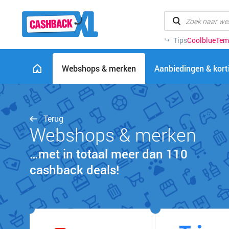
Tips
Coolblue
Tem
Webshops & merken
Aanbiedingen & kor
Terug
Webshops & merken
…met in totaal meer dan 110
cashback deals!