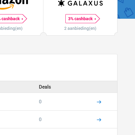
 cashback
3% cashback
nbieding(en)
2 aanbieding(en)
Deals
0
0