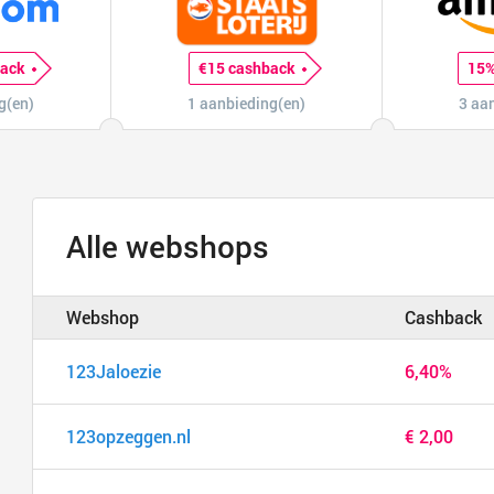
back
€15 cashback
15%
g(en)
1 aanbieding(en)
3 aa
Alle webshops
Webshop
Cashback
123Jaloezie
6,40%
123opzeggen.nl
€ 2,00