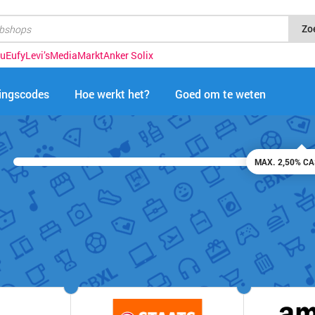
Zo
u
Eufy
Levi’s
MediaMarkt
Anker Solix
tingscodes
Hoe werkt het?
Goed om te weten
MAX. 2,50% C