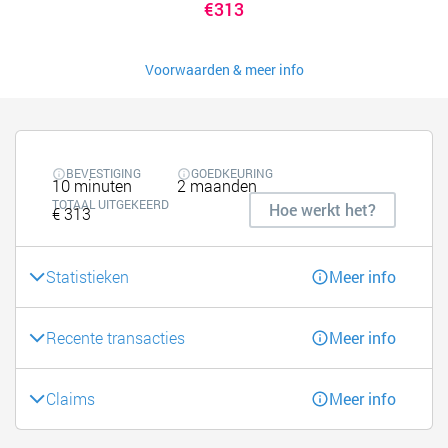
€313
Voorwaarden & meer info
BEVESTIGING
GOEDKEURING
10 minuten
2 maanden
TOTAAL UITGEKEERD
Hoe werkt het?
€ 313
Statistieken
Meer info
Recente transacties
Meer info
Claims
Meer info