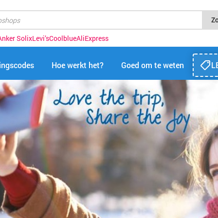
Z
Anker Solix
Levi’s
Coolblue
AliExpress
tingscodes
Hoe werkt het?
Goed om te weten
L