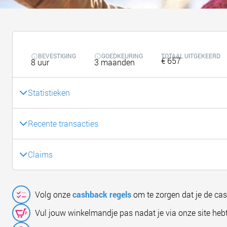
BEVESTIGING
GOEDKEURING
TOTAAL UITGEKEERD
€ 657
8 uur
3 maanden
Statistieken
Recente transacties
Claims
Volg onze
cashback regels
om te zorgen dat je de ca
Vul jouw winkelmandje pas nadat je via onze site hebt