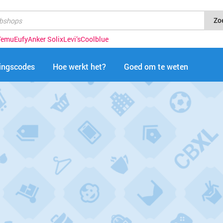
Zo
Temu
Eufy
Anker Solix
Levi’s
Coolblue
tingscodes
Hoe werkt het?
Goed om te weten