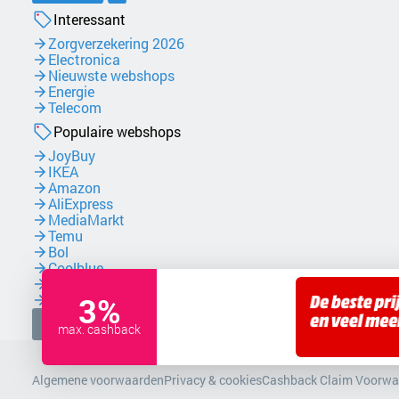
Interessant
Zorgverzekering 2026
Electronica
Nieuwste webshops
Energie
Telecom
Populaire webshops
JoyBuy
IKEA
Amazon
AliExpress
MediaMarkt
Temu
Bol
Coolblue
NordVPN
3%
Zalando
Facebook
max. cashback
Algemene voorwaarden
Privacy & cookies
Cashback Claim Voorwa