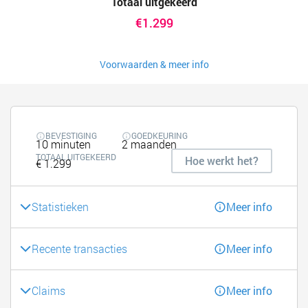
Totaal uitgekeerd
€1.299
Voorwaarden & meer info
BEVESTIGING
GOEDKEURING
10 minuten
2 maanden
TOTAAL UITGEKEERD
Hoe werkt het?
€ 1.299
Statistieken
Meer info
Recente transacties
Meer info
Claims
Meer info