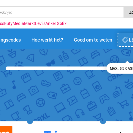
Z
ess
Eufy
MediaMarkt
Levi’s
Anker Solix
tingscodes
Hoe werkt het?
Goed om te weten
L
MAX. 5% CA