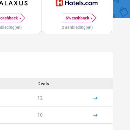
 cashback
6% cashback
nbieding(en)
2 aanbieding(en)
Deals
12
10