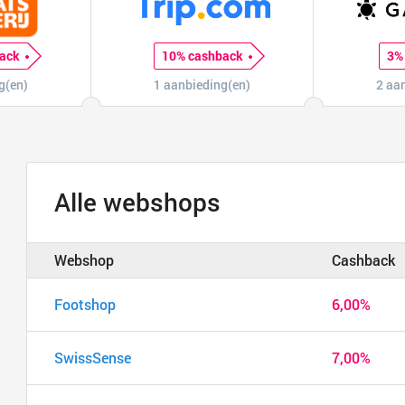
ack
10% cashback
3%
g(en)
1 aanbieding(en)
2 aa
Alle webshops
Webshop
Cashback
Footshop
6,00%
SwissSense
7,00%