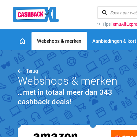
Tips
Temu
AliExpr
Webshops & merken
Aanbiedingen & kor
Terug
Webshops & merken
…met in totaal meer dan 343
cashback deals!