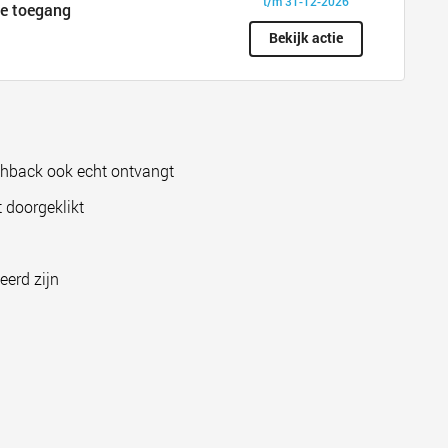
t/m 31-12-2026
ge toegang
Bekijk actie
shback ook echt ontvangt
 doorgeklikt
eerd zijn