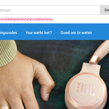
Zo
olix
MediaMarkt
Eufy
Coolblue
Temu
tingscodes
Hoe werkt het?
Goed om te weten