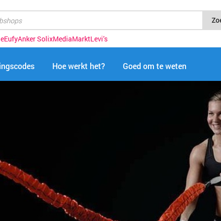
Zo
ue
Eufy
Anker Solix
MediaMarkt
Levi’s
tingscodes
Hoe werkt het?
Goed om te weten