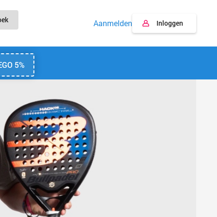
oek
Aanmelden
Inloggen
EGO 5%