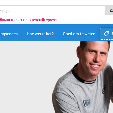
Z
diaMarkt
Anker Solix
Temu
AliExpress
tingscodes
Hoe werkt het?
Goed om te weten
L