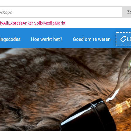
Z
fy
AliExpress
Anker Solix
MediaMarkt
tingscodes
Hoe werkt het?
Goed om te weten
L