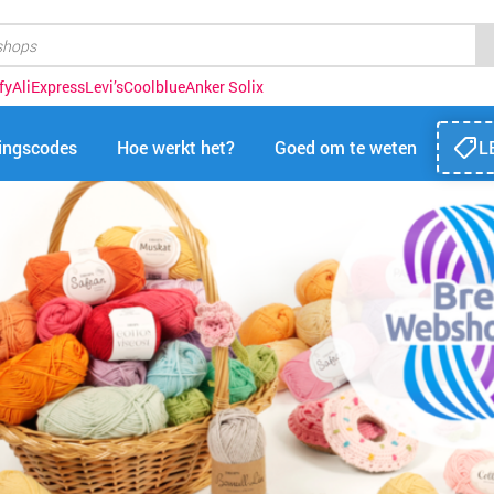
fy
AliExpress
Levi’s
Coolblue
Anker Solix
tingscodes
Hoe werkt het?
Goed om te weten
L