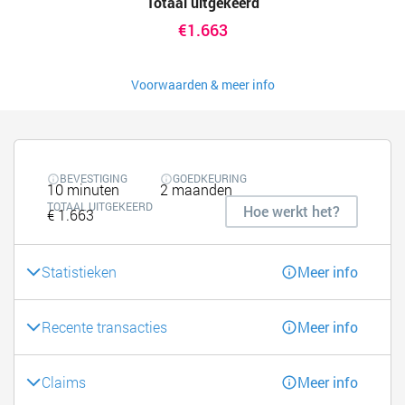
Totaal uitgekeerd
€1.663
Voorwaarden & meer info
BEVESTIGING
GOEDKEURING
10 minuten
2 maanden
TOTAAL UITGEKEERD
Hoe werkt het?
€ 1.663
Statistieken
Meer info
Recente transacties
Meer info
Claims
Meer info