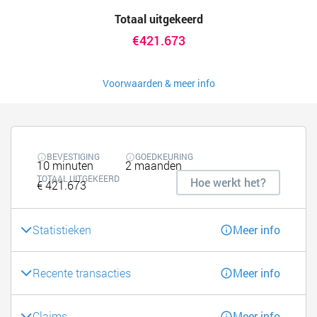
Totaal uitgekeerd
€421.673
Voorwaarden & meer info
BEVESTIGING
GOEDKEURING
10 minuten
2 maanden
TOTAAL UITGEKEERD
Hoe werkt het?
€ 421.673
Statistieken
Meer info
Recente transacties
Meer info
Claims
Meer info