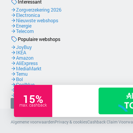
Interessant
Zorgverzekering 2026
Electronica
Nieuwste webshops
Energie
Telecom
Populaire webshops
JoyBuy
IKEA
Amazon
AliExpress
MediaMarkt
Temu
Bol
Coolblue
NordVPN
15%
Zalando
Facebook
max. cashback
Algemene voorwaarden
Privacy & cookies
Cashback Claim Voorwa