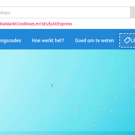
diaMarkt
Coolblue
Levi’s
Eufy
AliExpress
tingscodes
Hoe werkt het?
Goed om te weten
L