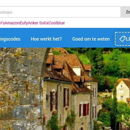
Z
i’s
Amazon
Eufy
Anker Solix
Coolblue
tingscodes
Hoe werkt het?
Goed om te weten
L