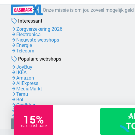
Onze missie is om jou zoveel mogelijk geld
Interessant
Zorgverzekering 2026
Electronica
Nieuwste webshops
Energie
Telecom
Populaire webshops
JoyBuy
IKEA
Amazon
AliExpress
MediaMarkt
Temu
Bol
Coolblue
NordVPN
15%
Zalando
Facebook
max. cashback