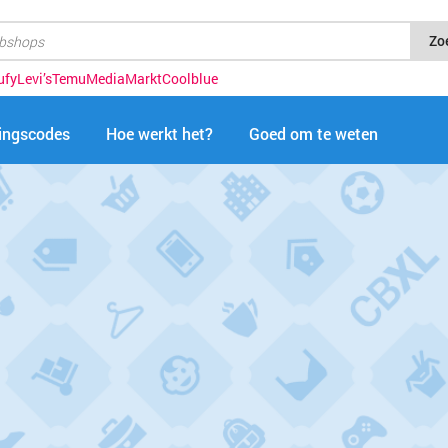
Zo
ufy
Levi’s
Temu
MediaMarkt
Coolblue
tingscodes
Hoe werkt het?
Goed om te weten