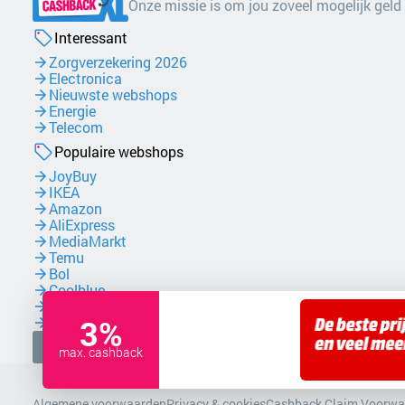
Onze missie is om jou zoveel mogelijk geld
Interessant
Zorgverzekering 2026
Electronica
Nieuwste webshops
Energie
Telecom
Populaire webshops
JoyBuy
IKEA
Amazon
AliExpress
MediaMarkt
Temu
Bol
Coolblue
NordVPN
3%
Zalando
Facebook
max. cashback
Algemene voorwaarden
Privacy & cookies
Cashback Claim Voorwa