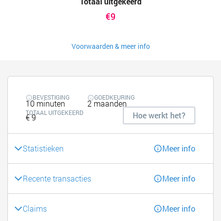
Totaal uitgekeerd
€9
Voorwaarden & meer info
BEVESTIGING
GOEDKEURING
10 minuten
2 maanden
TOTAAL UITGEKEERD
Hoe werkt het?
€ 9
Statistieken
Meer info
Recente transacties
Meer info
Claims
Meer info