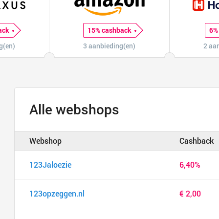
ack
15% cashback
6%
g(en)
3 aanbieding(en)
2 aa
Alle webshops
Webshop
Cashback
123Jaloezie
6,40%
123opzeggen.nl
€ 2,00