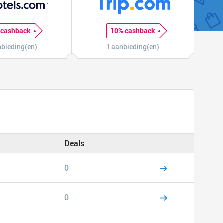
 cashback
10% cashback
nbieding(en)
1 aanbieding(en)
Deals
0
0