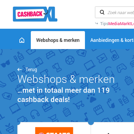
Tips
MediaMarkt
L
Webshops & merken
Aanbiedingen & kor
Terug
Webshops & merken
…met in totaal meer dan 119
cashback deals!