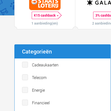
€15 cashback
3% cashb
1 aanbieding(en)
2 aanbiedin
Categorieën
Cadeaukaarten
Telecom
Energie
Financieel