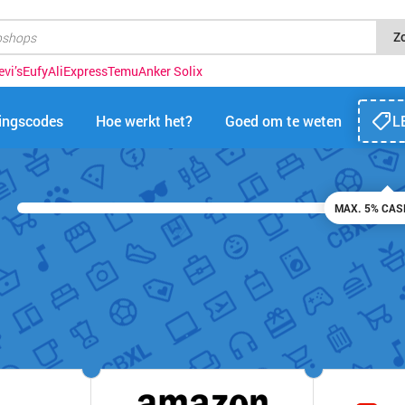
Z
evi’s
Eufy
AliExpress
Temu
Anker Solix
tingscodes
Hoe werkt het?
Goed om te weten
L
MAX. 5% CA