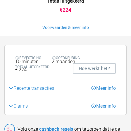
Totaal uitgekeerd
€224
Voorwaarden & meer info
BEVESTIGING
GOEDKEURING
10 minuten
2 maanden
TOTAAL UITGEKEERD
Hoe werkt het?
€ 224
Recente transacties
Meer info
Claims
Meer info
Volg onze
cashback regels
om te zorgen dat je de