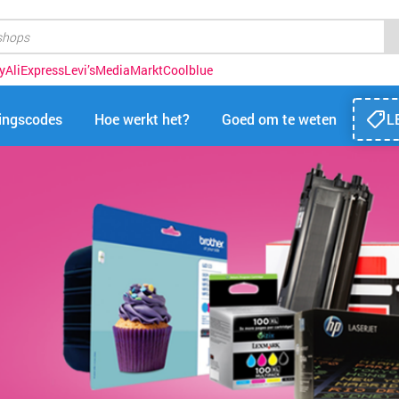
y
AliExpress
Levi’s
MediaMarkt
Coolblue
tingscodes
Hoe werkt het?
Goed om te weten
L