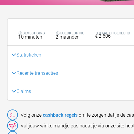
BEVESTIGING
GOEDKEURING
TOTAAL UITGEKEERD
€ 2.606
10 minuten
2 maanden
Statistieken
Recente transacties
Claims
Volg onze
cashback regels
om te zorgen dat je de ca
Vul jouw winkelmandje pas nadat je via onze site hebt