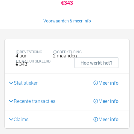
€343
Voorwaarden & meer info
BEVESTIGING
GOEDKEURING
4 uur
2 maanden
TOTAAL UITGEKEERD
Hoe werkt het?
€ 343
Statistieken
Meer info
Recente transacties
Meer info
Claims
Meer info