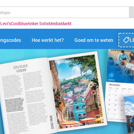
y
Levi’s
Coolblue
Anker Solix
MediaMarkt
tingscodes
Hoe werkt het?
Goed om te weten
L