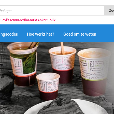
Zo
e
Levi’s
Temu
MediaMarkt
Anker Solix
tingscodes
Hoe werkt het?
Goed om te weten