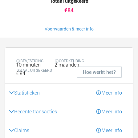
Totaal uitgekeerd
€84
Voorwaarden & meer info
BEVESTIGING
GOEDKEURING
10 minuten
2 maanden
TOTAAL UITGEKEERD
Hoe werkt het?
€ 84
Statistieken
Meer info
Recente transacties
Meer info
Claims
Meer info