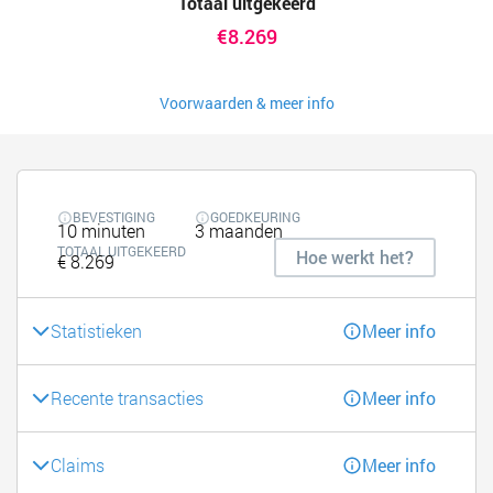
Totaal uitgekeerd
€8.269
Voorwaarden & meer info
BEVESTIGING
GOEDKEURING
10 minuten
3 maanden
TOTAAL UITGEKEERD
Hoe werkt het?
€ 8.269
Statistieken
Meer info
Recente transacties
Meer info
Claims
Meer info