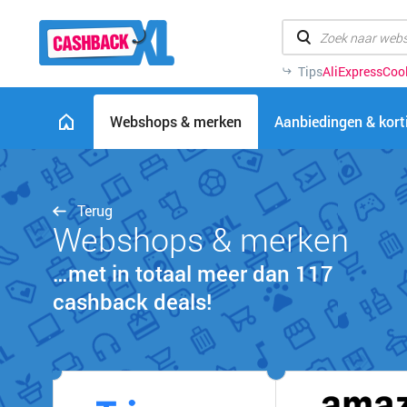
Tips
AliExpress
Coo
Webshops & merken
Aanbiedingen & kor
Terug
Webshops & merken
…met in totaal meer dan 117
cashback deals!