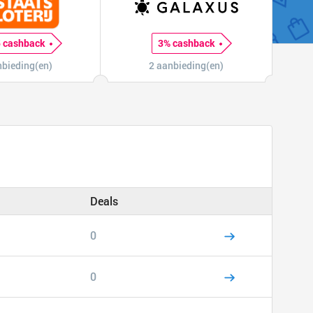
 cashback
3% cashback
nbieding(en)
2 aanbieding(en)
Deals
0
0