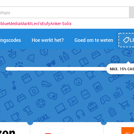
lblue
MediaMarkt
Levi’s
Eufy
Anker Solix
tingscodes
Hoe werkt het?
Goed om te weten
L
MAX. 15% CA