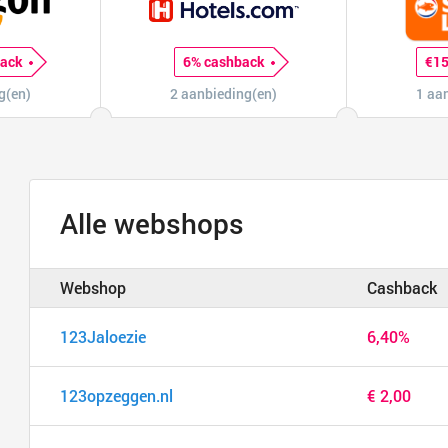
back
6% cashback
€15
g(en)
2 aanbieding(en)
1 aa
Alle webshops
Webshop
Cashback
123Jaloezie
6,40%
123opzeggen.nl
€ 2,00