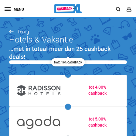
MENU
Terug
Hotels & Vakantie
…met in totaal meer dan 25 cashback
deals!
MAX. 10% CASHBACK
tot 4,00%
cashback
tot 5,00%
cashback