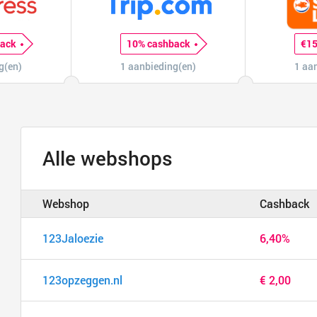
back
10% cashback
€15
g(en)
1 aanbieding(en)
1 aa
Alle webshops
Webshop
Cashback
123Jaloezie
6,40%
123opzeggen.nl
€ 2,00