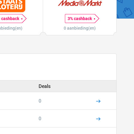
 cashback
3% cashback
nbieding(en)
0 aanbieding(en)
Deals
0
0