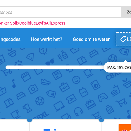
Z
Anker Solix
Coolblue
Levi’s
AliExpress
tingscodes
Hoe werkt het?
Goed om te weten
L
MAX. 15% CA