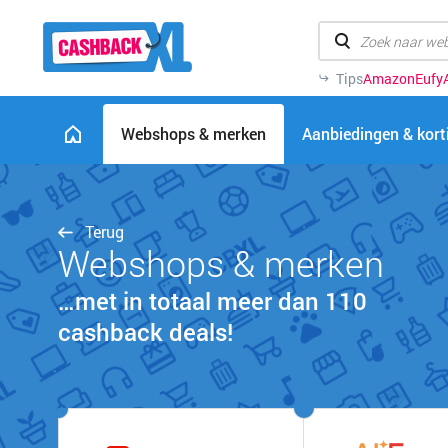
Tips
Amazon
Eufy
Webshops & merken
Aanbiedingen & kor
Terug
Webshops & merken
…met in totaal meer dan 110
cashback deals!