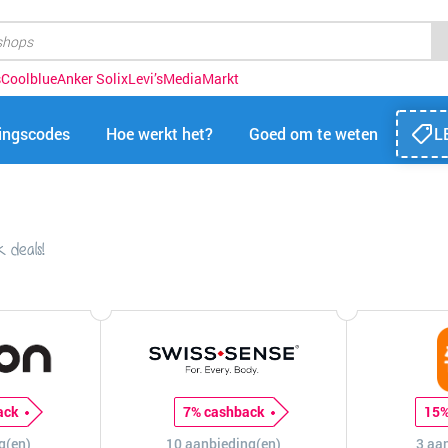
s
Coolblue
Anker Solix
Levi’s
MediaMarkt
tingscodes
Hoe werkt het?
Goed om te weten
L
 deals!
ack
7% cashback
15%
g(en)
10 aanbieding(en)
3 aa