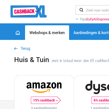
Tips
Eufy
AliExpres
Webshops & merken
Aanbiedingen & kor
Terug
Huis & Tuin
..met in totaal meer dan 69 cashback
15% cashback
6% cashb
3 aanbieding(en)
1 aanbiedin