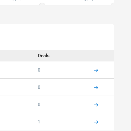
Deals
0
0
0
1