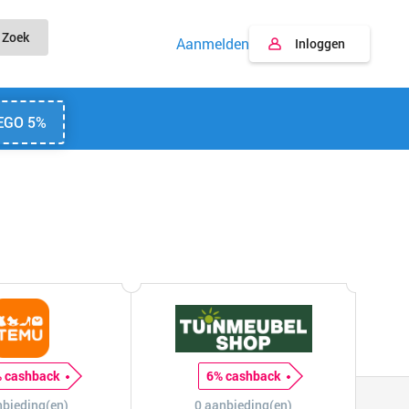
Zoek
Aanmelden
Inloggen
EGO 5%
 cashback
6% cashback
nbieding(en)
0 aanbieding(en)