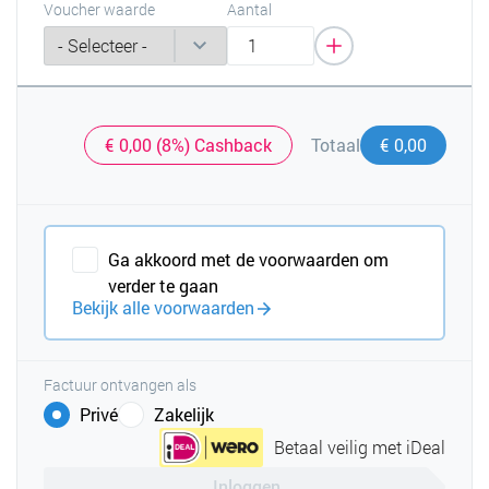
Voucher waarde
Aantal
€ 0,00 (8%) Cashback
€ 0,00
Totaal
Ga akkoord met de voorwaarden om
verder te gaan
Bekijk alle voorwaarden
Factuur ontvangen als
Privé
Zakelijk
Betaal veilig met iDeal
Inloggen